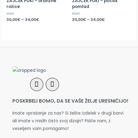
ZAJČEK PUKI – oranžne
ZAJČEK PUKI – potisk
rožice
pomlad
Ocenjeno
30,00
€
–
34,00
€
Ocenjeno
30,00
€
–
34,00
€
0
0
od
od
5
5
POSKRBELI BOMO, DA SE VAŠE ŽELJE URESNIČIJO!
Imate vprašanje za nas? Si želite izdelek v drugi barvi
ali imate v mislih čisto svoj dizajn? Pišite nam, z
veseljem vam pomagamo!