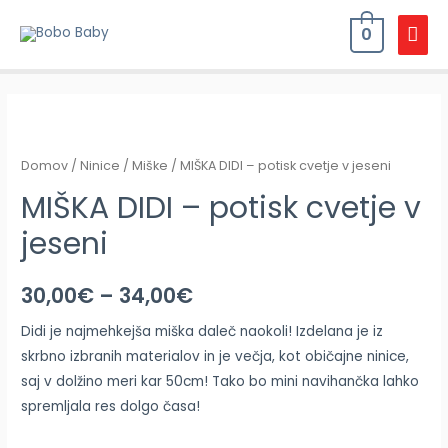
0
Domov
/
Ninice
/
Miške
/ MIŠKA DIDI – potisk cvetje v jeseni
MIŠKA DIDI – potisk cvetje v
jeseni
30,00
€
–
34,00
€
Didi je najmehkejša miška daleč naokoli! Izdelana je iz
skrbno izbranih materialov in je večja, kot običajne ninice,
saj v dolžino meri kar 50cm! Tako bo mini navihančka lahko
spremljala res dolgo časa!