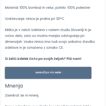
Material: 100% bombaž in velur, polnilo: 100% poliester
Vzdrževanje: ninica je pralna pri 30°C
Miška je v celoti izdelana v našem studiu Sloveniji in je
ročno delo, zato so možna manjša odstopanja pri
dimenzijah. Vsaka ninica ima tudi svojo unikatno številko
izdelave in je označena z oznako CE.
Si želiš izdelek čisto po svojih željah? Piši nam!
NAROČILO PO MERI
Mnenja
Zaenkrat še ni mnenj.