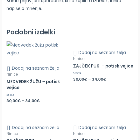
Samo prijavljeni uporabniki, ki so kupili ta izdelek, lahko
napišejo mnenje.
Podobni izdelki
Dodaj na seznam želja
Ninice
ZAJČEK PUKI – potisk vejice
Dodaj na seznam želja
Ninice
Ocenjeno
30,00
€
–
34,00
€
MEDVEDEK ŽUŽU – potisk
0
od
vejice
5
Ocenjeno
30,00
€
–
34,00
€
0
od
5
Dodaj na seznam želja
Dodaj na seznam želja
Ninice
Ninice