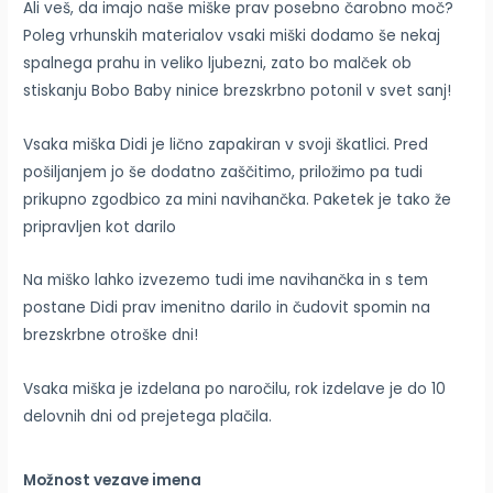
Ali veš, da imajo naše miške prav posebno čarobno moč?
Poleg vrhunskih materialov vsaki miški dodamo še nekaj
spalnega prahu in veliko ljubezni, zato bo malček ob
stiskanju Bobo Baby ninice brezskrbno potonil v svet sanj!
Vsaka miška Didi je lično zapakiran v svoji škatlici. Pred
pošiljanjem jo še dodatno zaščitimo, priložimo pa tudi
prikupno zgodbico za mini navihančka. Paketek je tako že
pripravljen kot darilo
Na miško lahko izvezemo tudi ime navihančka in s tem
postane Didi prav imenitno darilo in čudovit spomin na
brezskrbne otroške dni!
Vsaka miška je izdelana po naročilu, rok izdelave je do 10
delovnih dni od prejetega plačila.
Možnost vezave imena